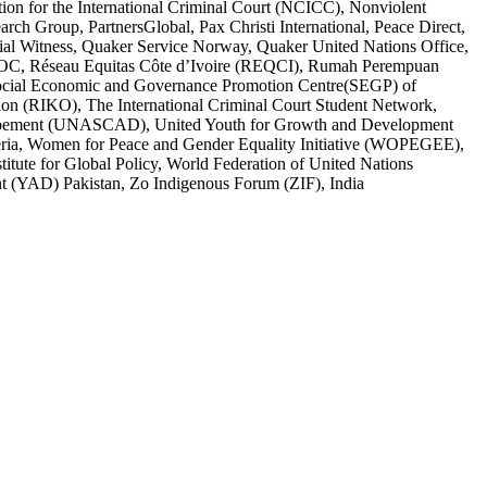
on for the International Criminal Court (NCICC), Nonviolent
rch Group, PartnersGlobal, Pax Christi International, Peace Direct,
cial Witness, Quaker Service Norway, Quaker United Nations Office,
EPAOC, Réseau Equitas Côte d’Ivoire (REQCI), Rumah Perempuan
 Social Economic and Governance Promotion Centre(SEGP) of
ution (RIKO), The International Criminal Court Student Network,
eloppement (UNASCAD), United Youth for Growth and Development
eria, Women for Peace and Gender Equality Initiative (WOPEGEE),
ute for Global Policy, World Federation of United Nations
AD) Pakistan, Zo Indigenous Forum (ZIF), India