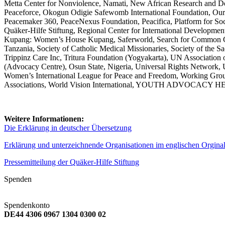
Metta Center for Nonviolence, Namati, New African Research and De
Peaceforce, Okogun Odigie Safewomb International Foundation, Our La
Peacemaker 360, PeaceNexus Foundation, Peacifica, Platform for Soc
Quäker-Hilfe Stiftung, Regional Center for International Develop
Kupang: Women’s House Kupang, Saferworld, Search for Common Grou
Tanzania, Society of Catholic Medical Missionaries, Society of the S
Trippinz Care Inc, Tritura Foundation (Yogyakarta), UN Associati
(Advocacy Centre), Osun State, Nigeria, Universal Rights Networ
Women’s International League for Peace and Freedom, Working Group
Associations, World Vision International, YOUTH ADVOCACY HE
Weitere Informationen:
Die Erklärung in deutscher Übersetzung
Erklärung und unterzeichnende Organisationen im englischen Orgina
Pressemitteilung der Quäker-Hilfe Stiftung
Spenden
Spendenkonto
DE44 4306 0967 1304 0300 02