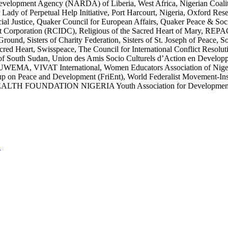
velopment Agency (NARDA) of Liberia, West Africa, Nigerian Coaliti
dy of Perpetual Help Initiative, Port Harcourt, Nigeria, Oxford Resea
ial Justice, Quaker Council for European Affairs, Quaker Peace & So
ment Corporation (RCIDC), Religious of the Sacred Heart of Mary, R
nd, Sisters of Charity Federation, Sisters of St. Joseph of Peace,
acred Heart, Swisspeace, The Council for International Conflict Resol
on of South Sudan, Union des Amis Socio Culturels d’Action en Dev
k, UWEMA, VIVAT International, Women Educators Association of Nig
 on Peace and Development (FriEnt), World Federalist Movement-Instit
ALTH FOUNDATION NIGERIA Youth Association for Development (Y
l