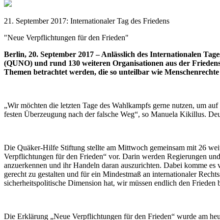
21. September 2017: Internationaler Tag des Friedens
"Neue Verpflichtungen für den Frieden"
Berlin, 20. September 2017 – Anlässlich des Internationalen Ta
(QUNO) und rund 130 weiteren Organisationen aus der Friedens- 
Themen betrachtet werden, die so unteilbar wie Menschenrechte s
„Wir möchten die letzten Tage des Wahlkampfs gerne nutzen, um auf d
festen Überzeugung nach der falsche Weg“, so Manuela Kikillus. Deuts
Die Quäker-Hilfe Stiftung stellte am Mittwoch gemeinsam mit 26 weit
Verpflichtungen für den Frieden“ vor. Darin werden Regierungen und z
anzuerkennen und ihr Handeln daran auszurichten. Dabei komme es vor 
gerecht zu gestalten und für ein Mindestmaß an internationaler Rechts
sicherheitspolitische Dimension hat, wir müssen endlich den Frieden b
Die Erklärung „Neue Verpflichtungen für den Frieden“ wurde am heuti