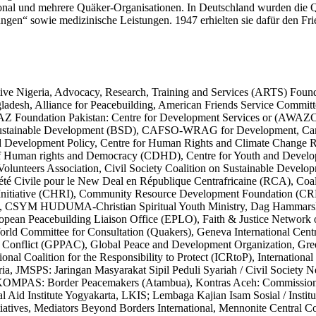
national und mehrere Quäker-Organisationen. In Deutschland wurden die
ngen“ sowie medizinische Leistungen. 1947 erhielten sie dafür den Fri
 Nigeria, Advocacy, Research, Training and Services (ARTS) Foundati
esh, Alliance for Peacebuilding, American Friends Service Committe
, AWAZ Foundation Pakistan: Centre for Development Services or (AW
ng for Sustainable Development (BSD), CAFSO-WRAG for Developme
evelopment Policy, Centre for Human Rights and Climate Change Resea
of Human rights and Democracy (CDHD), Centre for Youth and Develo
nteers Association, Civil Society Coalition on Sustainable Developme
 Civile pour le New Deal en République Centrafricaine (RCA), Coalitio
Initiative (CHRI), Community Resource Development Foundation (CRE
ive, CSYM HUDUMA-Christian Spiritual Youth Ministry, Dag Hammarskj
an Peacebuilding Liaison Office (EPLO), Faith & Justice Network of
rld Committee for Consultation (Quakers), Geneva International Cen
ed Conflict (GPPAC), Global Peace and Development Organization, Gre
ational Coalition for the Responsibility to Protect (ICRtoP), Internatio
geria, JMSPS: Jaringan Masyarakat Sipil Peduli Syariah / Civil Soci
S: Border Peacemakers (Atambua), Kontras Aceh: Commission on th
d Institute Yogyakarta, LKIS; Lembaga Kajian Isam Sosial / Institute
ives, Mediators Beyond Borders International, Mennonite Central Com