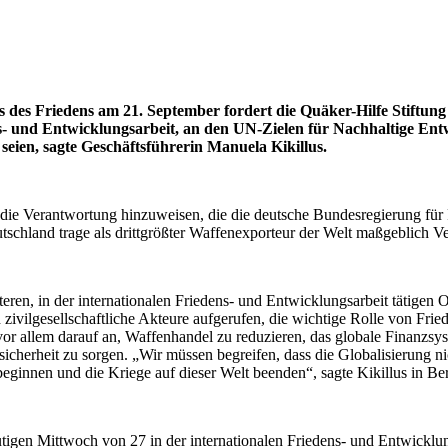
ges des Friedens am 21. September fordert die Quäker-Hilfe Stift
und Entwicklungsarbeit, an den UN-Zielen für Nachhaltige Entwic
eien, sagte Geschäftsführerin Manuela Kikillus.
ie Verantwortung hinzuweisen, die die deutsche Bundesregierung für F
chland trage als drittgrößter Waffenexporteur der Welt maßgeblich Ver
eren, in der internationalen Friedens- und Entwicklungsarbeit tätigen
ivilgesellschaftliche Akteure aufgerufen, die wichtige Rolle von Frie
allem darauf an, Waffenhandel zu reduzieren, das globale Finanzsystem
sicherheit zu sorgen. „Wir müssen begreifen, dass die Globalisierung ni
eginnen und die Kriege auf dieser Welt beenden“, sagte Kikillus in Ber
gen Mittwoch von 27 in der internationalen Friedens- und Entwicklungs