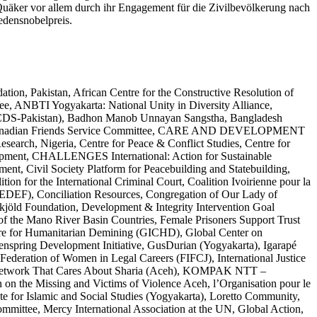
 Quäker vor allem durch ihr Engagement für die Zivilbevölkerung nach
edensnobelpreis.
on, Pakistan, African Centre for the Constructive Resolution of
e, ANBTI Yogyakarta: National Unity in Diversity Alliance,
AZCDS-Pakistan), Badhon Manob Unnayan Sangstha, Bangladesh
nt, Canadian Friends Service Committee, CARE AND DEVELOPMENT
rch, Nigeria, Centre for Peace & Conflict Studies, Centre for
pment, CHALLENGES International: Action for Sustainable
nt, Civil Society Platform for Peacebuilding and Statebuilding,
n for the International Criminal Court, Coalition Ivoirienne pour la
DEF), Conciliation Resources, Congregation of Our Lady of
öld Foundation, Development & Integrity Intervention Goal
 the Mano River Basin Countries, Female Prisoners Support Trust
tre for Humanitarian Demining (GICHD), Global Center on
enspring Development Initiative, GusDurian (Yogyakarta), Igarapé
nal Federation of Women in Legal Careers (FIFCJ), International Justice
ety Network That Cares About Sharia (Aceh), KOMPAK NTT –
e Missing and Victims of Violence Aceh, l’Organisation pour le
 for Islamic and Social Studies (Yogyakarta), Loretto Community,
mittee, Mercy International Association at the UN, Global Action,