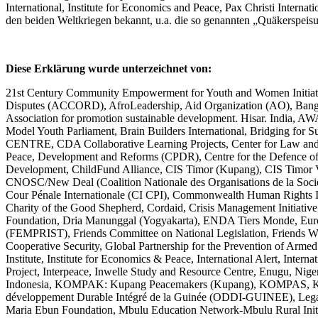
International, Institute for Economics and Peace, Pax Christi Inter
den beiden Weltkriegen bekannt, u.a. die so genannten „Quäkerspeisu
Diese Erklärung wurde unterzeichnet von:
21st Century Community Empowerment for Youth and Women Initiative
Disputes (ACCORD), AfroLeadership, Aid Organization (AO), Banglad
Association for promotion sustainable development. Hisar. India
Model Youth Parliament, Brain Builders International, Bridgi
CENTRE, CDA Collaborative Learning Projects, Center for Law and D
Peace, Development and Reforms (CPDR), Centre for the Defence 
Development, ChildFund Alliance, CIS Timor (Kupang), CIS Timor Volu
CNOSC/New Deal (Coalition Nationale des Organisations de la Société
Cour Pénale Internationale (CI CPI), Commonwealth Human Rights 
Charity of the Good Shepherd, Cordaid, Crisis Management Initiat
Foundation, Dria Manunggal (Yogyakarta), ENDA Tiers Monde, Europe
(FEMPRIST), Friends Committee on National Legislation, Friends Wo
Cooperative Security, Global Partnership for the Prevention of Arm
Institute, Institute for Economics & Peace, International Alert, Intern
Project, Interpeace, Inwelle Study and Resource Centre, Enugu, Ni
Indonesia, KOMPAK: Kupang Peacemakers (Kupang), KOMPAS, KOMPA
développement Durable Intégré de la Guinée (ODDI-GUINEE), Legal Ai
Maria Ebun Foundation, Mbulu Education Network-Mbulu Rural Initiat